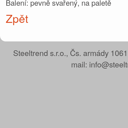
Balení: pevně svařený, na paletě
Zpět
Steeltrend s.r.o., Čs. armády 106
mail: info@steel